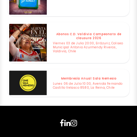
Abonos C.D. Valdivia Campeonato de
clausura 2026
Viernes 03 de Julio 20:00, Errázuriz, Coliseo
Municipal Antonio Azurmendy Riveros,
Valdivia, Chile
Membresía Anual Sala Nemesio
Lunes 06 de Julio 10:00, Avenida Fernando
Castillo Velasco 8580, La Reina, Chile