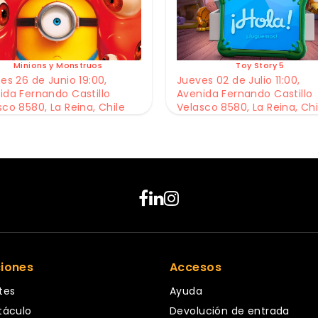
Minions y Monstruos
Toy Story 5
es 26 de Junio 19:00,
Jueves 02 de Julio 11:00,
ida Fernando Castillo
Avenida Fernando Castillo
sco 8580, La Reina, Chile
Velasco 8580, La Reina, Chi
ciones
Accesos
tes
Ayuda
táculo
Devolución de entrada