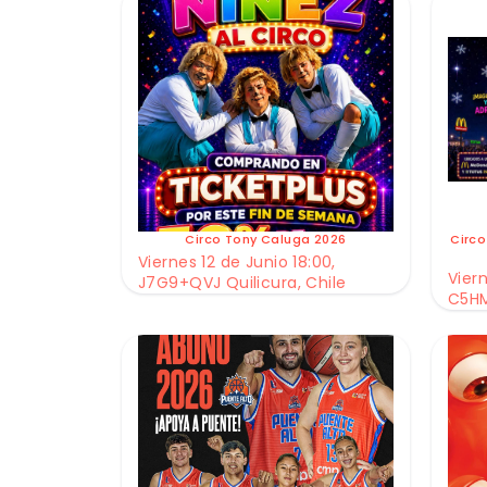
Circo Tony Caluga 2026
Circo
Viernes 12 de Junio 18:00,
Viern
J7G9+QVJ Quilicura, Chile
C5HM