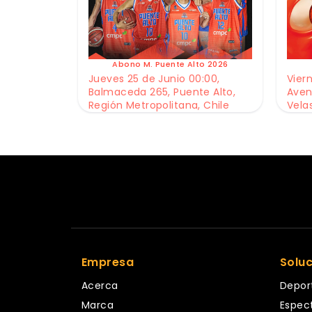
Abono M. Puente Alto 2026
Jueves 25 de Junio 00:00,
Viern
Balmaceda 265, Puente Alto,
Aven
Región Metropolitana, Chile
Vela
Empresa
Solu
Acerca
Depor
Marca
Espec