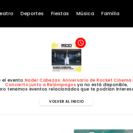
eatro
Deportes
Fiestas
Música
Familia
access_time
 el evento
Nader Cabezas: Aniversario de Rocket Cinema E
Concierto junto a Relámpagos
ya no está disponible,
ero tenemos eventos relacionados que te podrian interesa
VOLVER AL INICIO