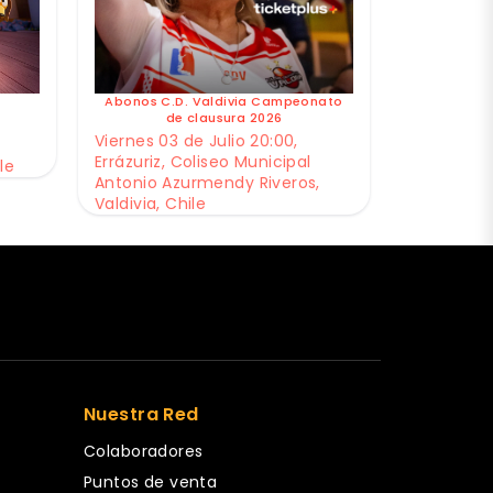
Abonos C.D. Valdivia Campeonato
de clausura 2026
Viernes 03 de Julio 20:00,
Errázuriz, Coliseo Municipal
le
Antonio Azurmendy Riveros,
Valdivia, Chile
Nuestra Red
Colaboradores
Puntos de venta