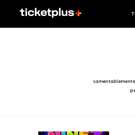
T
Lamentablemente
p