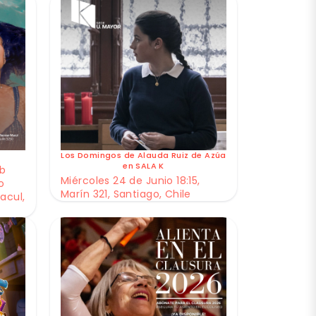
Los Domingos de Alauda Ruiz de Azúa
en SALA K
ub
Miércoles 24 de Junio 18:15,
o
Marín 321, Santiago, Chile
acul,