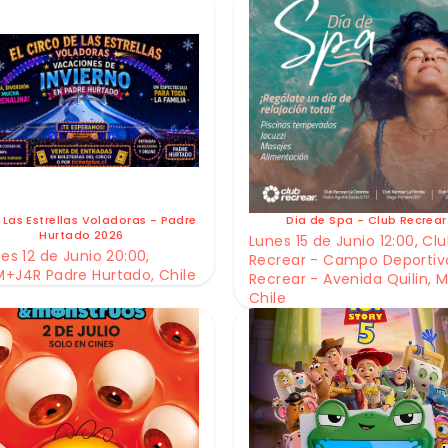
 Las Estrellas Voladoras - Padre
Dia de Spa - Club Recrear
Hurtado 2026
Lunes 15 de Junio 12:00, Cl
es 12 de Junio 20:00,
Recrear - Campo Deportiv
+J4R Padre Hurtado, Chile
Recrear - Avenida Quilin, M
Chile