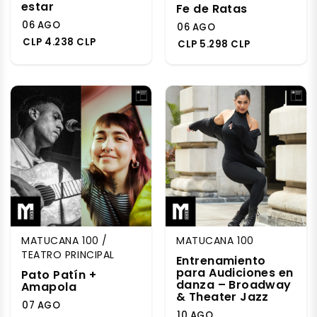
estar
Fe de Ratas
06 AGO
06 AGO
CLP 4.238 CLP
CLP 5.298 CLP
MATUCANA 100 /
MATUCANA 100
TEATRO PRINCIPAL
Entrenamiento
para Audiciones en
Pato Patín +
danza – Broadway
Amapola
& Theater Jazz
07 AGO
10 AGO