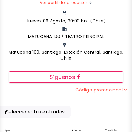
Ver perfil del productor
arrow_forward
event
Jueves 06 Agosto, 20:00 hrs. (Chile)
business
MATUCANA 100 / TEATRO PRINCIPAL
place
Matucana 100, Santiago, Estación Central, Santiago,
Chile
Síguenos
Código promocional
Selecciona tus entradas
1
Tipo
Precio
Cantidad