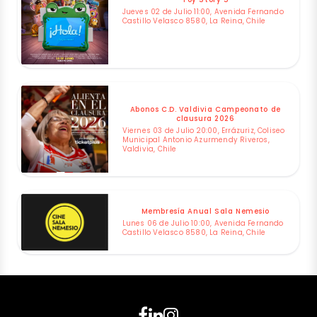
Jueves 02 de Julio 11:00, Avenida Fernando
Castillo Velasco 8580, La Reina, Chile
Abonos C.D. Valdivia Campeonato de
clausura 2026
Viernes 03 de Julio 20:00, Errázuriz, Coliseo
Municipal Antonio Azurmendy Riveros,
Valdivia, Chile
Membresía Anual Sala Nemesio
Lunes 06 de Julio 10:00, Avenida Fernando
Castillo Velasco 8580, La Reina, Chile