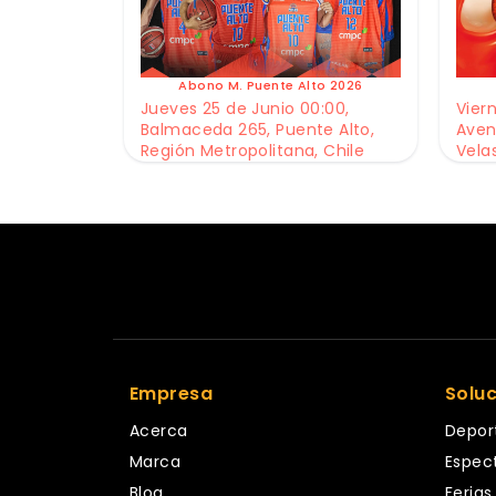
Abono M. Puente Alto 2026
Jueves 25 de Junio 00:00,
Viern
Balmaceda 265, Puente Alto,
Aven
Región Metropolitana, Chile
Vela
Empresa
Solu
Acerca
Depor
Marca
Espec
Blog
Ferias