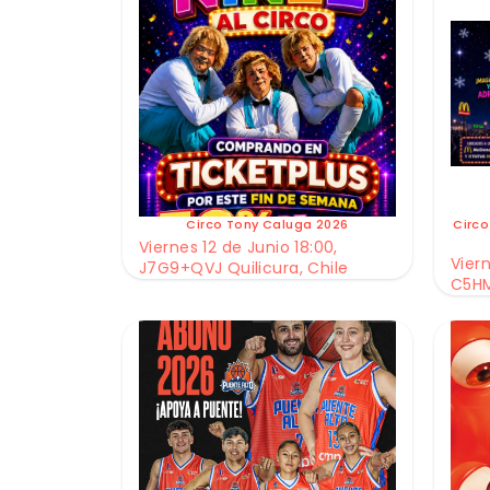
Circo Tony Caluga 2026
Circo
Viernes 12 de Junio 18:00,
Viern
J7G9+QVJ Quilicura, Chile
C5HM