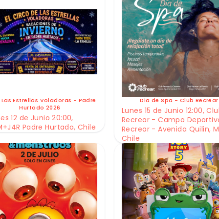
 Las Estrellas Voladoras - Padre
Dia de Spa - Club Recrear
Hurtado 2026
Lunes 15 de Junio 12:00, Cl
es 12 de Junio 20:00,
Recrear - Campo Deportiv
+J4R Padre Hurtado, Chile
Recrear - Avenida Quilin, M
Chile