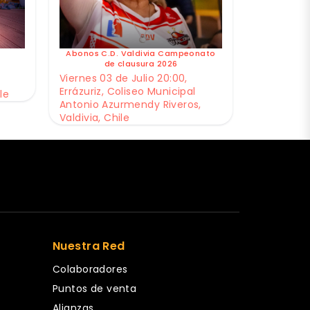
Abonos C.D. Valdivia Campeonato
de clausura 2026
Viernes 03 de Julio 20:00,
Errázuriz, Coliseo Municipal
le
Antonio Azurmendy Riveros,
Valdivia, Chile
Nuestra Red
Colaboradores
Puntos de venta
Alianzas