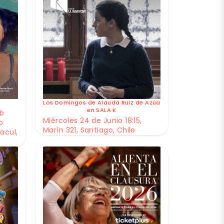
Los Domingos de Alauda Ruiz de Azúa
en SALA K
ub
Miércoles 24 de Junio 18:15,
o
Marín 321, Santiago, Chile
acul,