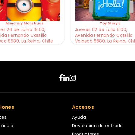
Minions y Monstruos
Toy Story 5
es 26 de Junio 19:00,
Jueves 02 de Julio 11:00,
ida Fernando Castillo
Avenida Fernando Castillo
sco 8580, La Reina, Chile
Velasco 8580, La Reina, Chi
ciones
Accesos
tes
Ayuda
táculo
Devolución de entrada
Productores