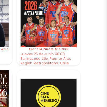
e Azúa
Abono M. Puente Alto 2026
Jueves 25 de Junio 00:00,
Balmaceda 265, Puente Alto,
Región Metropolitana, Chile