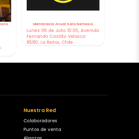
nato
Membresía Anual Sala Nemesio
Lunes 06 de Julio 10:00, Avenida
Fernando Castillo Velasco
8580, La Reina, Chile
,
Nuestra Red
Colaboradores
Puntos de venta
Alianzas