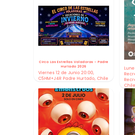
Circo Las Estrellas Voladoras - Padre
Hurtado 2026
Lunes
Viernes 12 de Junio 20:00,
Recr
C5HM+J4R Padre Hurtado, Chile
Recr
Chil