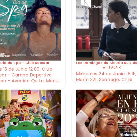
Dia de Spa - Club Recrear
Los Domingos de Alauda Ruiz d
en SALA K
 15 de Junio 12:00, Club
Miércoles 24 de Junio 18:15,
ear - Campo Deportivo
Marín 321, Santiago, Chile
ear - Avenida Quilin, Macul,
e