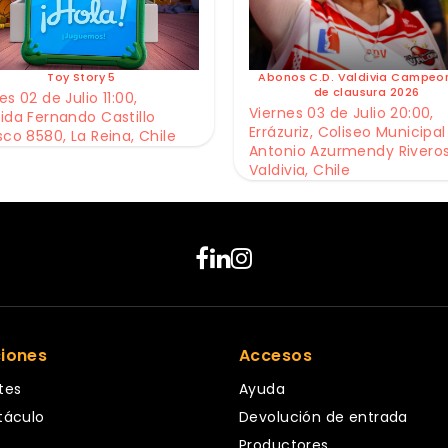
Toy Story 5
Abonos C.D. Valdivia Campeo
de clausura 2026
s 02 de Julio 11:00,
Viernes 03 de Julio 20:00,
ida Fernando Castillo
Errázuriz, Coliseo Municipal
sco 8580, La Reina, Chile
Antonio Azurmendy Riveros
Valdivia, Chile
ciones
Accesos
tes
Ayuda
táculo
Devolución de entrada
Productores