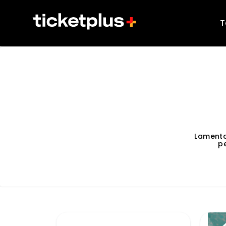
T
Lamenta
p