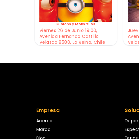
Minions y Monstruos
Viernes 26 de Junio 19:00,
Jueve
Avenida Fernando Castillo
Aven
Velasco 8580, La Reina, Chile
Vela
Empresa
Solu
Acerca
Depor
Marca
Espec
Blog
Ferias