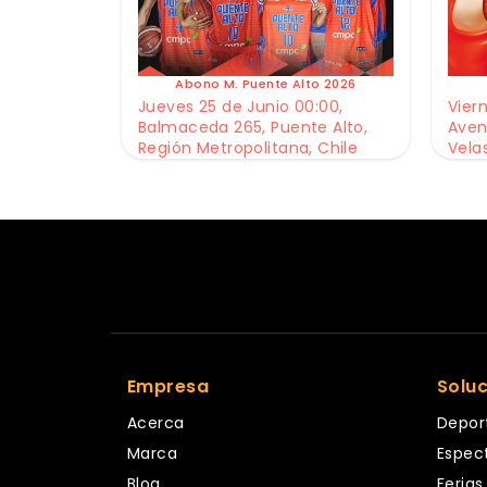
Abono M. Puente Alto 2026
Jueves 25 de Junio 00:00,
Viern
Balmaceda 265, Puente Alto,
Aven
Región Metropolitana, Chile
Vela
Empresa
Solu
Acerca
Depor
Marca
Espec
Blog
Ferias