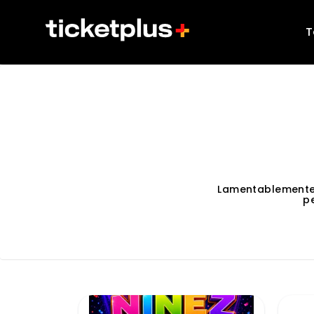
T
Lamentablemente
p