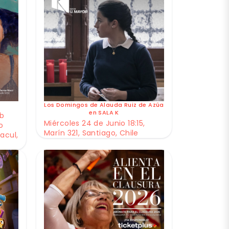
Los Domingos de Alauda Ruiz de Azúa
en SALA K
ub
Miércoles 24 de Junio 18:15,
o
Marín 321, Santiago, Chile
acul,