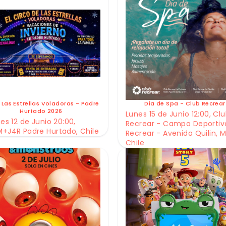
 Las Estrellas Voladoras - Padre
Dia de Spa - Club Recrear
Hurtado 2026
Lunes 15 de Junio 12:00, Cl
es 12 de Junio 20:00,
Recrear - Campo Deportiv
+J4R Padre Hurtado, Chile
Recrear - Avenida Quilin, M
Chile