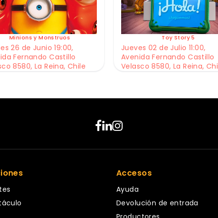
Minions y Monstruos
Toy Story 5
es 26 de Junio 19:00,
Jueves 02 de Julio 11:00,
ida Fernando Castillo
Avenida Fernando Castillo
sco 8580, La Reina, Chile
Velasco 8580, La Reina, Chi
ciones
Accesos
tes
Ayuda
táculo
Devolución de entrada
Productores