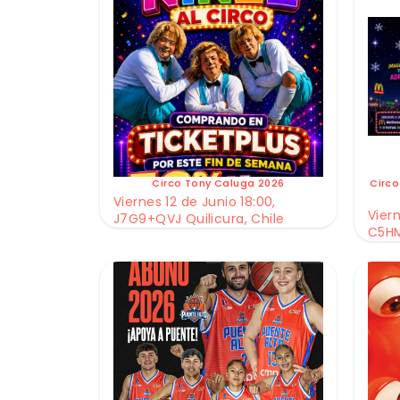
Circo Tony Caluga 2026
Circo
Viernes 12 de Junio 18:00,
Viern
J7G9+QVJ Quilicura, Chile
C5HM