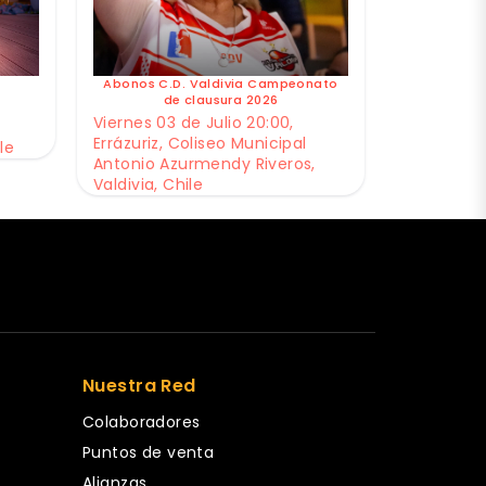
Abonos C.D. Valdivia Campeonato
de clausura 2026
Viernes 03 de Julio 20:00,
Errázuriz, Coliseo Municipal
le
Antonio Azurmendy Riveros,
Valdivia, Chile
Nuestra Red
Colaboradores
Puntos de venta
Alianzas