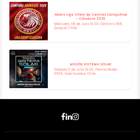
Abono Liga Chery by Cecinas Llanquihue
- Clausura 2026
Miércoles 08 de Julio 10:00, Géminis 1918,
Quilpué, Chile
MISIÓN SISTEMA SOLAR
Sábado 11 de Julio 15:00, Premio Nobel
5555, Huechuraba, Chile