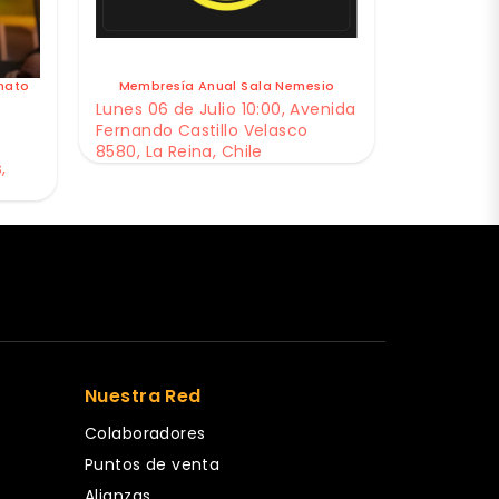
nato
Membresía Anual Sala Nemesio
Lunes 06 de Julio 10:00, Avenida
Fernando Castillo Velasco
8580, La Reina, Chile
,
Nuestra Red
Colaboradores
Puntos de venta
Alianzas