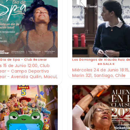
Dia de Spa - Club Recrear
Los Domingos de Alauda Ruiz d
en SALA K
 15 de Junio 12:00, Club
Miércoles 24 de Junio 18:15,
ear - Campo Deportivo
Marín 321, Santiago, Chile
ear - Avenida Quilin, Macul,
e