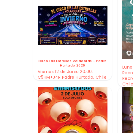
Circo Las Estrellas Voladoras - Padre
Hurtado 2026
Lunes
Viernes 12 de Junio 20:00,
Recr
C5HM+J4R Padre Hurtado, Chile
Recr
Chil