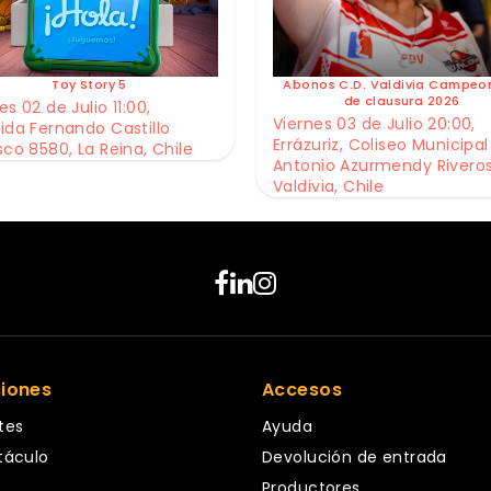
Toy Story 5
Abonos C.D. Valdivia Campeo
de clausura 2026
s 02 de Julio 11:00,
Viernes 03 de Julio 20:00,
ida Fernando Castillo
Errázuriz, Coliseo Municipal
sco 8580, La Reina, Chile
Antonio Azurmendy Riveros
Valdivia, Chile
ciones
Accesos
tes
Ayuda
táculo
Devolución de entrada
Productores