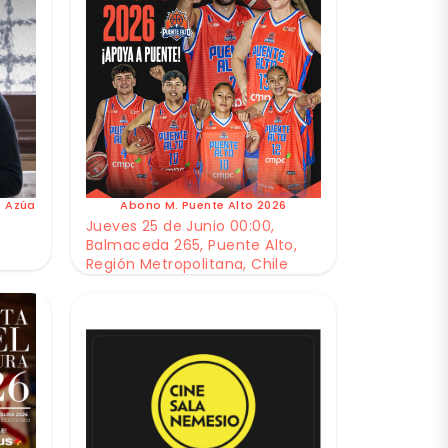
e Azúa
Abono M. Puente Alto 2026
Jueves 25 de Junio 00:00,
Balmaceda 265, Puente Alto,
Región Metropolitana, Chile