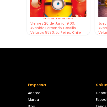
Minions y Monstruos
Viernes 26 de Junio 19:00,
Jueve
Avenida Fernando Castillo
Aven
Velasco 8580, La Reina, Chile
Vela
Empresa
Solu
Acerca
Depor
Marca
Espec
Blog
Ferias