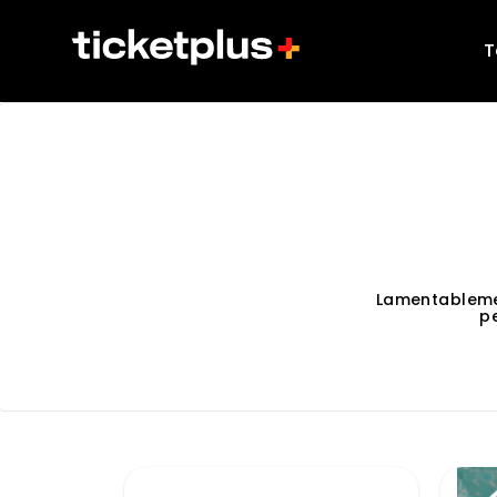
T
Lamentableme
p