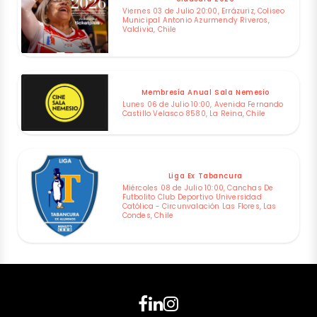
Viernes 03 de Julio 20:00, Errázuriz, Coliseo
Municipal Antonio Azurmendy Riveros,
Valdivia, Chile
Membresía Anual Sala Nemesio
Lunes 06 de Julio 10:00, Avenida Fernando
Castillo Velasco 8580, La Reina, Chile
Liga Ex Tabancura
Miércoles 08 de Julio 10:00, Canchas De
Futbolito Club Deportivo Universidad
Católica - Circunvalación Las Flores, Las
Condes, Chile