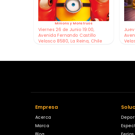
Minions y Monstruos
Viernes 26 de Junio 19:00,
Jueve
Avenida Fernando Castillo
Aven
Velasco 8580, La Reina, Chile
Vela
Empresa
Solu
Acerca
Depor
Marca
Espec
Blog
Ferias