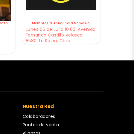
nato
Membresía Anual Sala Nemesio
Lunes 06 de Julio 10:00, Avenida
Fernando Castillo Velasco
8580, La Reina, Chile
,
Nuestra Red
Colaboradores
Puntos de venta
Alianzas