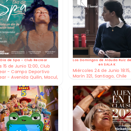
Dia de Spa - Club Recrear
Los Domingos de Alauda Ruiz d
en SALA K
 15 de Junio 12:00, Club
Miércoles 24 de Junio 18:15,
ear - Campo Deportivo
Marín 321, Santiago, Chile
ear - Avenida Quilin, Macul,
e