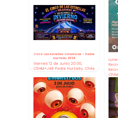
Circo Las Estrellas Voladoras - Padre
Hurtado 2026
Lunes
Viernes 12 de Junio 20:00,
Recr
C5HM+J4R Padre Hurtado, Chile
Recr
Chil