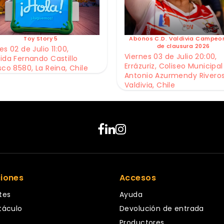
Toy Story 5
Abonos C.D. Valdivia Campeo
de clausura 2026
s 02 de Julio 11:00,
Viernes 03 de Julio 20:00,
ida Fernando Castillo
Errázuriz, Coliseo Municipal
sco 8580, La Reina, Chile
Antonio Azurmendy Riveros
Valdivia, Chile
ciones
Accesos
tes
Ayuda
táculo
Devolución de entrada
Productores