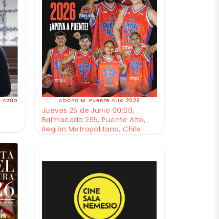
e Azúa
Abono M. Puente Alto 2026
Jueves 25 de Junio 00:00,
Balmaceda 265, Puente Alto,
Región Metropolitana, Chile