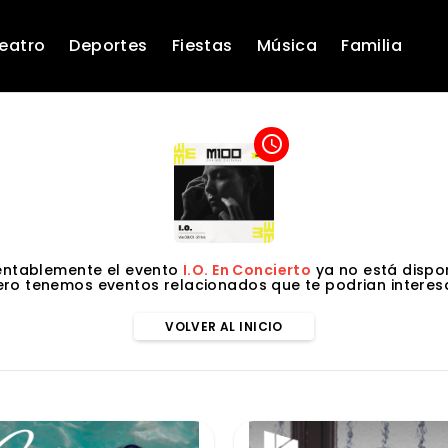
eatro
Deportes
Fiestas
Música
Familia
access_time
ntablemente el evento
I.O. En Concierto
ya no está dispon
ero tenemos eventos relacionados que te podrian interesa
VOLVER AL INICIO