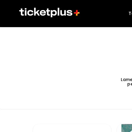
T
Lame
p