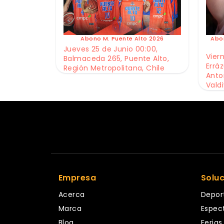
Abono M. Puente Alto 2026
Abo
Jueves 25 de Junio 00:00,
Viern
Balmaceda 265, Puente Alto,
Erráz
Región Metropolitana, Chile
Anto
Valdi
Empresa
Solu
Acerca
Depor
Marca
Espec
Blog
Ferias