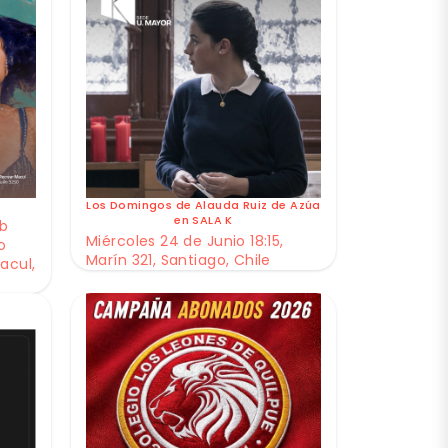
Los Domingos de Alauda Ruiz de Azúa
en SALA K
ub
Miércoles 24 de Junio 18:15,
o
Marín 321, Santiago, Chile
acul,