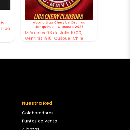
sio
Abono Liga Chery by Cecinas
Llanquihue - Clausura 2026
enida
Miércoles 08 de Julio 10:00,
Géminis 1918, Quilpué, Chile
Nuestra Red
Colaboradores
Puntos de venta
Alianzas