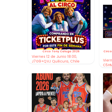
Circo Tony Caluga 2026
Circo
Viernes 12 de Junio 18:00,
Viern
J7G9+QVJ Quilicura, Chile
C5HM