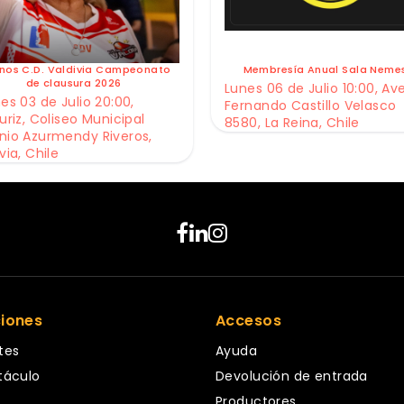
nos C.D. Valdivia Campeonato
Membresía Anual Sala Neme
de clausura 2026
Lunes 06 de Julio 10:00, Av
es 03 de Julio 20:00,
Fernando Castillo Velasco
uriz, Coliseo Municipal
8580, La Reina, Chile
nio Azurmendy Riveros,
via, Chile
ciones
Accesos
tes
Ayuda
táculo
Devolución de entrada
Productores