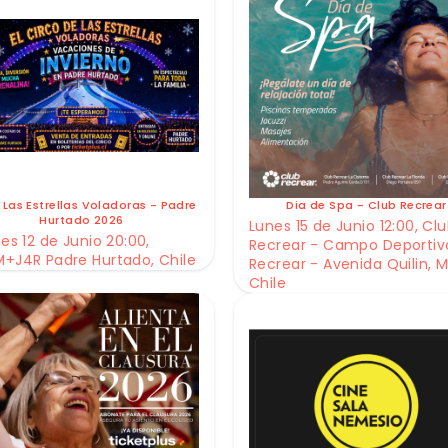
 Las Estrellas Voladoras - Padre
Dia de Spa - Club Recrear
Hurtado 2026
Lunes 15 de Junio 12:00, Cl
es 12 de Junio 20:00,
Recrear - Campo Deportiv
+J4R Padre Hurtado, Chile
Recrear - Avenida Quilin, M
Chile