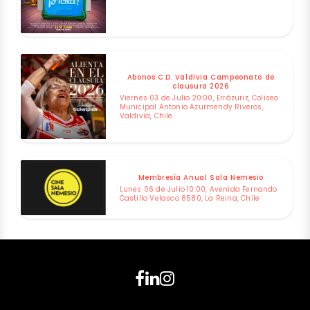
Abonos C.D. Valdivia Campeonato de
clausura 2026
Viernes 03 de Julio 20:00, Errázuriz, Coliseo
Municipal Antonio Azurmendy Riveros,
Valdivia, Chile
Membresía Anual Sala Nemesio
Lunes 06 de Julio 10:00, Avenida Fernando
Castillo Velasco 8580, La Reina, Chile