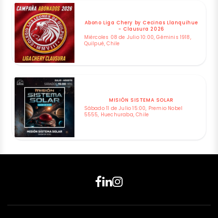
Abono Liga Chery by Cecinas Llanquihue
- Clausura 2026
Miércoles 08 de Julio 10:00, Géminis 1918,
Quilpué, Chile
MISIÓN SISTEMA SOLAR
Sábado 11 de Julio 15:00, Premio Nobel
5555, Huechuraba, Chile