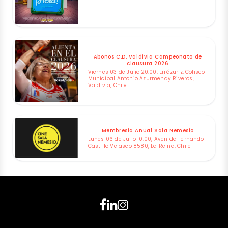
Abonos C.D. Valdivia Campeonato de
clausura 2026
Viernes 03 de Julio 20:00, Errázuriz, Coliseo
Municipal Antonio Azurmendy Riveros,
Valdivia, Chile
Membresía Anual Sala Nemesio
Lunes 06 de Julio 10:00, Avenida Fernando
Castillo Velasco 8580, La Reina, Chile